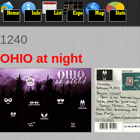
1240
OHIO at night