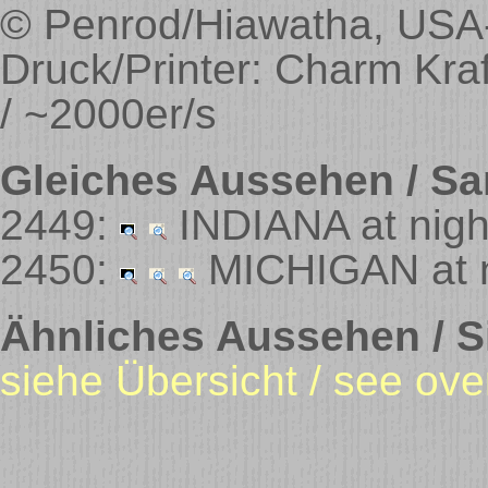
© Penrod/Hiawatha, USA-
Druck/Printer: Charm Kra
/ ~2000er/s
Gleiches Aussehen / Sa
2449:
INDIANA at nig
2450:
MICHIGAN at 
Ähnliches Aussehen / Si
siehe Übersicht / see ove