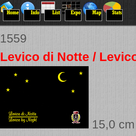
1559
Levico di Notte / Levic
15,0 cm