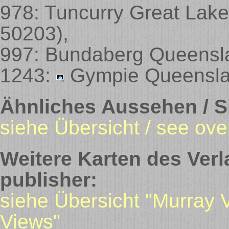
978: Tuncurry Great Lak
50203)
,
997: Bundaberg Queensl
1243:
Gympie Queensla
Ähnliches Aussehen / Si
siehe Übersicht / see ove
Weitere Karten des Verl
publisher:
siehe Übersicht "Murray 
Views"