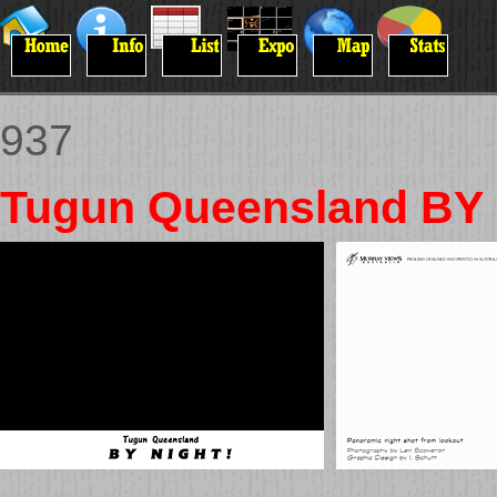
937
Tugun Queensland BY