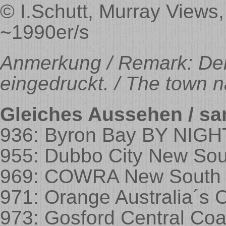
© I.Schutt, Murray Views
~1990er/s
Anmerkung / Remark: Der
eingedruckt. / The town na
Gleiches Aussehen / sa
936: Byron Bay BY NIGHT
955: Dubbo City New So
969: COWRA New South 
971: Orange Australia´s 
973: Gosford Central Co