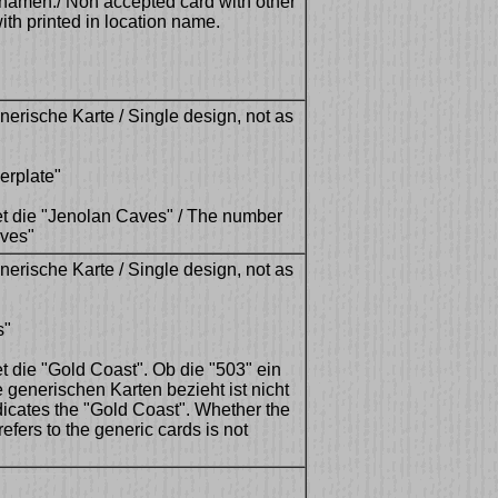
namen./ Non accepted card with other
ith printed in location name.
nerische Karte / Single design, not as
perplate"
 die "Jenolan Caves" / The number
aves"
nerische Karte / Single design, not as
s"
die "Gold Coast". Ob die "503" ein
ie generischen Karten bezieht ist nicht
icates the "Gold Coast". Whether the
refers to the generic cards is not