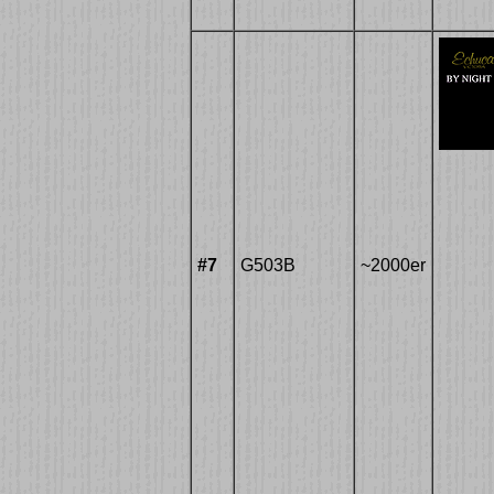
#7
G503B
~2000er