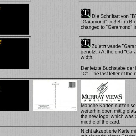
Die Schriftart von "
"Garamond" in 3,8 cm Brei
changed to "Garamond" in
Zuletzt wurde "Garamo
genutzt. / At the end "Ga
width.
Der letzte Buchstabe der
"C". The last letter of th
Manche Karten nutzen sc
weiterhin oben mittig pla
the new logo, which was at
middle of the card.
Nicht akzeptierte Karte m