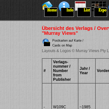
Übersicht des Verlags / Ove
"Murray Views"
Postkarten auf Karte /
Cards on Map
Layouts & Logos © Murray Views Pty 
Verlags-
nummer /
Jahr /
#
Number
Vorder
Year
from
Publisher
-
W109C
~1985