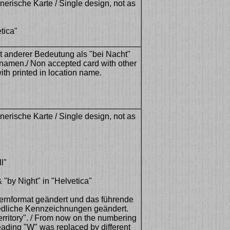
nerische Karte / Single design, not as
etica"
it anderer Bedeutung als "bei Nacht"
namen./ Non accepted card with other
ith printed in location name.
nerische Karte / Single design, not as
l"
& "by Night" in "Helvetica"
rnformat geändert und das führende
edliche Kennzeichnungen geändert.
erritory". / From now on the numbering
ading "W" was replaced by different