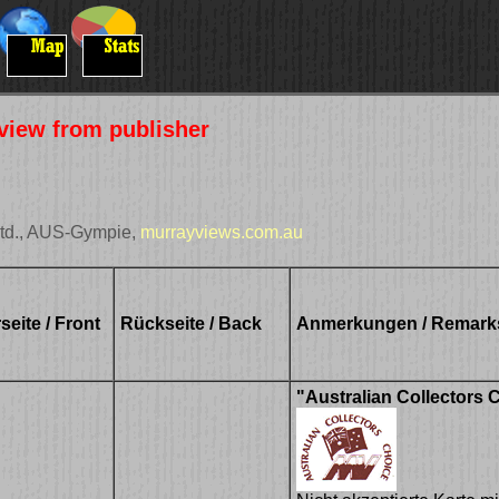
rview from publisher
Ltd., AUS-Gympie,
murrayviews.com.au
seite / Front
Rückseite / Back
Anmerkungen / Remark
"Australian Collectors 