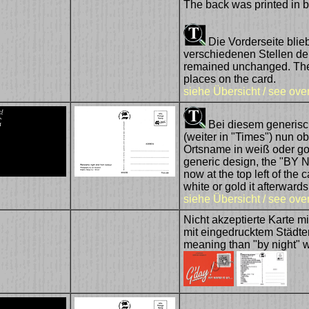
The back was printed in 
Die Vorderseite blie
verschiedenen Stellen der
remained unchanged. The 
places on the card.
siehe Übersicht / see ove
Bei diesem generisc
(weiter in "Times") nun ob
Ortsname in weiß oder gol
generic design, the "BY NIG
now at the top left of the 
white or gold it afterwards
siehe Übersicht / see ove
Nicht akzeptierte Karte m
mit eingedrucktem Städte
meaning than "by night" w