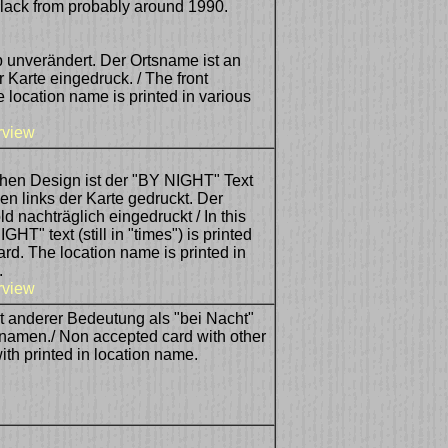
black from probably around 1990.
b unverändert. Der Ortsname ist an
 Karte eingedruck. / The front
location name is printed in various
rview
hen Design ist der "BY NIGHT" Text
en links der Karte gedruckt. Der
d nachträglich eingedruckt / In this
HT" text (still in "times") is printed
card. The location name is printed in
.
rview
it anderer Bedeutung als "bei Nacht"
namen./ Non accepted card with other
ith printed in location name.