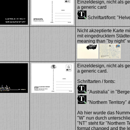
Einzeldesign, nicht als ge
a generic card
Schriftart/font: "Helv
Nicht akzeptierte Karte m
mit eingedrucktem Städte
meaning than "by night" w
Einzeldesign, nicht als ge
a generic card.
Schriftarten / fonts:
"Australia" in "Bergel
"Northern Territory" 
Ab hier wurde das Numme
"W" nun durch unterschli
"NT" steht für "Northern T
format changed and the le