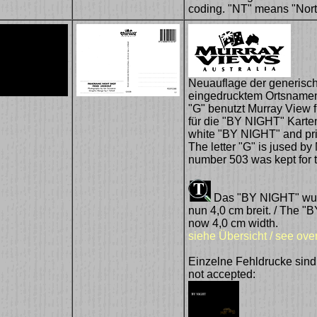
coding. "NT" means "North
Neuauflage der generisc
eingedrucktem Ortsnamen
"G" benutzt Murray View 
für die "BY NIGHT" Karten
white "BY NIGHT" and prin
The letter "G" is jused b
number 503 was kept for 
Das "BY NIGHT" wurd
nun 4,0 cm breit. / The "BY
now 4,0 cm width.
siehe Übersicht / see ove
Einzelne Fehldrucke sind n
not accepted: