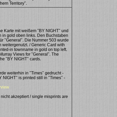
ern Territory".
he Karte mit weißem "BY NIGHT" und
 in gold oben links. Den Buchstaben
für "General". Die Nummer 503 wurde
 weitergenutzt. / Generic Card with
ted-in townname in gold on top left.
y Murray Views for "General". The
the "BY NIGHT" cards.
e weiterhin in "Times" gedrucht -
 NIGHT" is printed still in "Times" -
rview
icht akzeptiert / single misprints are