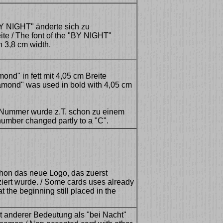
BY NIGHT" änderte sich zu
te / The font of the "BY NIGHT"
 3,8 cm width.
nd" in fett mit 4,05 cm Breite
ramond" was used in bold with 4,05 cm
 Nummer wurde z.T. schon zu einem
e number changed partly to a "C".
hon das neue Logo, das zuerst
tziert wurde. / Some cards uses already
 the beginning still placed in the
it anderer Bedeutung als "bei Nacht"