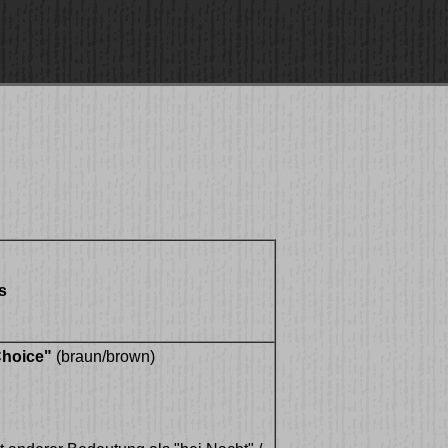
s
Choice"
(braun/brown)