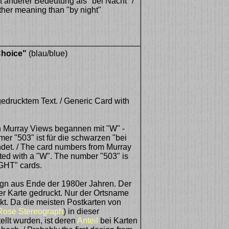
it anderer Bedeutung als "bei Nacht" /
ther meaning than "by night"
Choice"
(blau/blue)
edrucktem Text. / Generic Card with
 Murray Views begannen mit "W" -
er "503" ist für die schwarzen "bei
det. / The card numbers from Murray
rted with a "W". The number "503" is
IGHT" cards.
ign aus Ende der 1980er Jahren. Der
er Karte gedruckt. Nur der Ortsname
ckt. Da die meisten Postkarten von
Rose Stereograph
) in dieser
ellt wurden, ist deren
Anteil
bei Karten