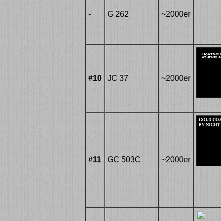
-
G 262
~2000er
#10
JC 37
~2000er
#11
GC 503C
~2000er