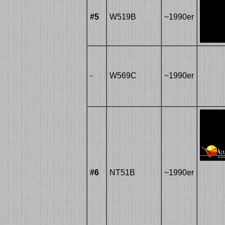
#5
W519B
~1990er
-
W569C
~1990er
#6
NT51B
~1990er