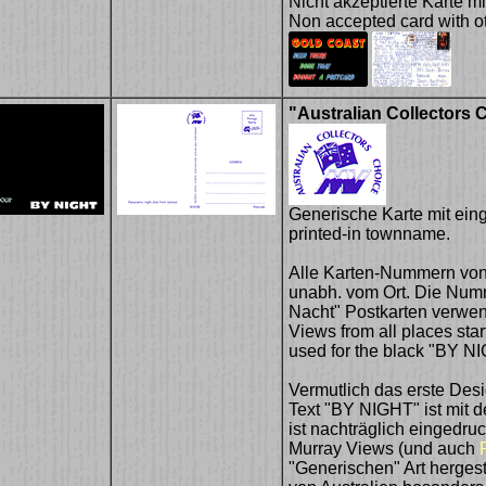
Nicht akzeptierte Karte m
Non accepted card with o
"Australian Collectors 
Generische Karte mit eing
printed-in townname.
Alle Karten-Nummern von
unabh. vom Ort. Die Numm
Nacht" Postkarten verwen
Views from all places sta
used for the black "BY N
Vermutlich das erste Des
Text "BY NIGHT" ist mit d
ist nachträglich eingedru
Murray Views (und auch
"Generischen" Art hergest