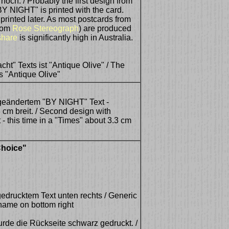
och. / Probably the first design from
BY NIGHT" is printed with the card.
printed later. As most postcards from
from
Rose Stereograph
) are produced
share
is significantly high in Australia.
cht" Texts ist "Antique Olive" / The
 is "Antique Olive"
geändertem "BY NIGHT" Text -
 cm breit. / Second design with
 this time in a "Times" about 3.3 cm
Choice"
edrucktem Text unten rechts / Generic
name on bottom right
rde die Rückseite schwarz gedruckt. /