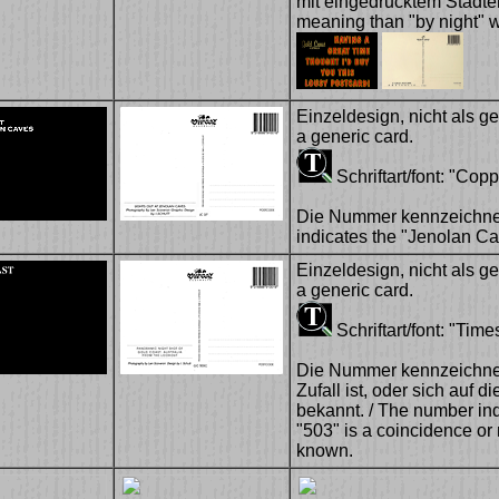
mit eingedrucktem Städte
meaning than "by night" w
Einzeldesign, nicht als ge
a generic card.
Schriftart/font: "Cop
Die Nummer kennzeichnet
indicates the "Jenolan C
Einzeldesign, nicht als ge
a generic card.
Schriftart/font: "Time
Die Nummer kennzeichnet 
Zufall ist, oder sich auf d
bekannt. / The number ind
"503" is a coincidence or 
known.