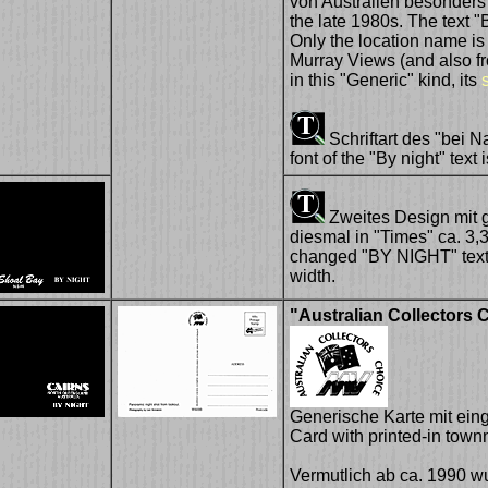
von Australien besonders h
the late 1980s. The text "
Only the location name is 
Murray Views (and also 
in this "Generic" kind, its
Schriftart des "bei Na
font of the "By night" text
Zweites Design mit 
diesmal in "Times" ca. 3,3
changed "BY NIGHT" text -
width.
"Australian Collectors 
Generische Karte mit eing
Card with printed-in town
Vermutlich ab ca. 1990 wu