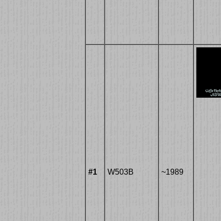
#1
W503B
~1989