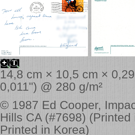
14,8 cm × 10,5 cm × 0,29 
0,011") @ 280 g/m²
© 1987 Ed Cooper, Impac
Hills CA (#7698) (Printe
Printed in Korea)