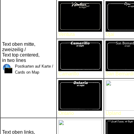
Ventura
Ojai
Text oben mitte,
zweizeilig /
Text top centered,
in two lines
Postkarten auf Karte /
Cards on Map
Camarillo
San Bernard
Ontario
Upland
Text oben links,