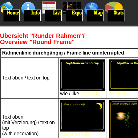
Übersicht "Runder Rahmen"/
Overview "Round Frame"
Rahmenlinie durchgängig / Frame line uninterrupted
Text oben / text on top
wie / like
Kentucky
Kentucky
Text oben
(mit Verzierung) / text on
top
(with decoration)
Niagara Falls