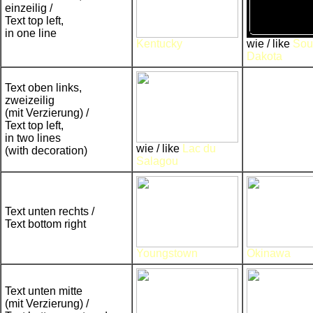
einzeilig /
Text top left,
in one line
Kentucky
wie / like
Sou
Dakota
Text oben links,
zweizeilig
(mit Verzierung) /
Text top left,
in two lines
wie / like
Lac du
(with decoration)
Salagou
Text unten rechts /
Text bottom right
Youngstown
Okinawa
Text unten mitte
(mit Verzierung) /