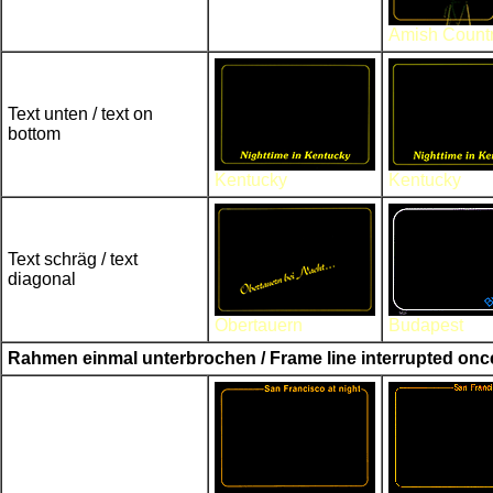
Amish Count
Text unten / text on
bottom
Kentucky
Kentucky
Text schräg / text
diagonal
Obertauern
Budapest
Rahmen einmal unterbrochen / Frame line interrupted onc