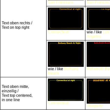
San Francisco
San Francis
Text oben rechts /
Text on top right
Connecticut
wie / like
Los
Angeles
wie / like
Bethany
Rehoboth Be
Beach
Text oben mitte,
einzeilig /
Text top centered,
in one line
Connecticut
Skagway