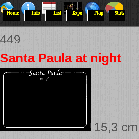
449
Santa Paula at night
15,3 cm