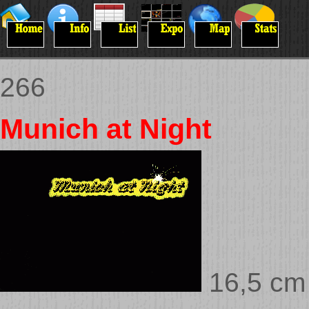
266
Munich at Night
16,5 cm 