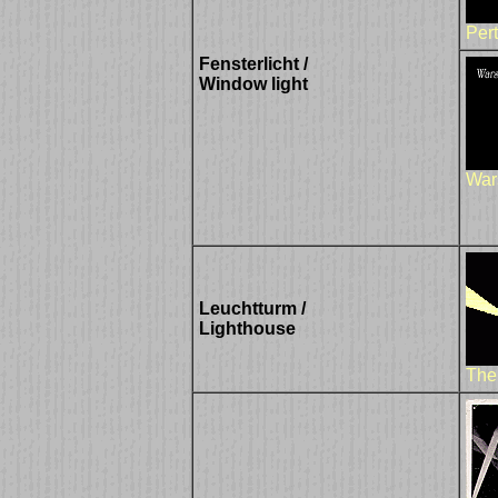
Per
Fensterlicht /
Window light
War
Leuchtturm /
Lighthouse
The