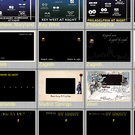
timore, Maryland
Key West
Philadelphia
reb
Zagreb
Zagreb
telande
Madrid Springs
Wien