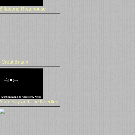
Billabong Roadhouse
Great Britain
Alum Bay and The Needles