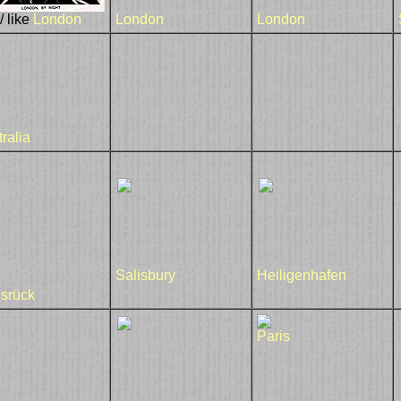
/ like
London
London
London
ralia
Salisbury
Heiligenhafen
srück
Paris