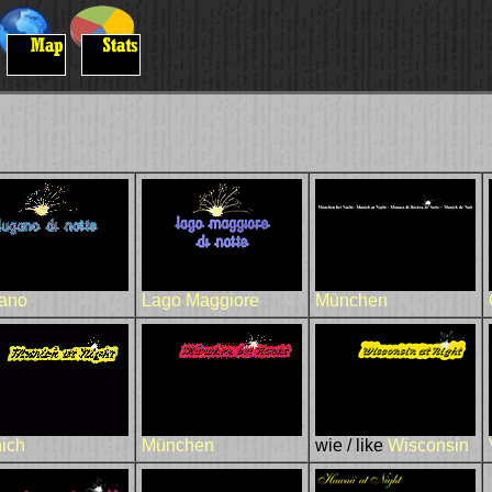
ano
Lago Maggiore
München
ich
München
wie / like
Wisconsin