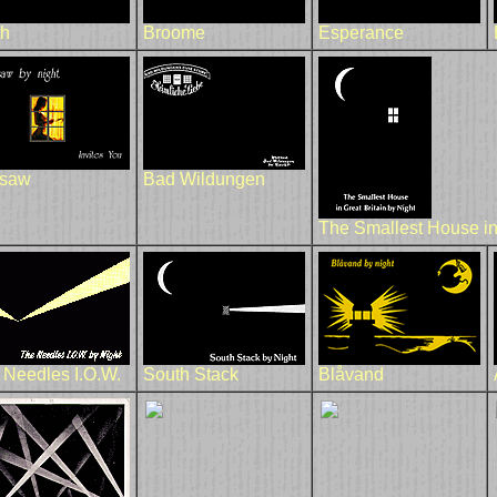
th
Broome
Esperance
saw
Bad Wildungen
The Smallest House in 
 Needles I.O.W.
South Stack
Blåvand