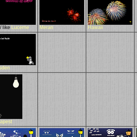
/ like
Lucerne
Meran
Hawaii
sden
apest