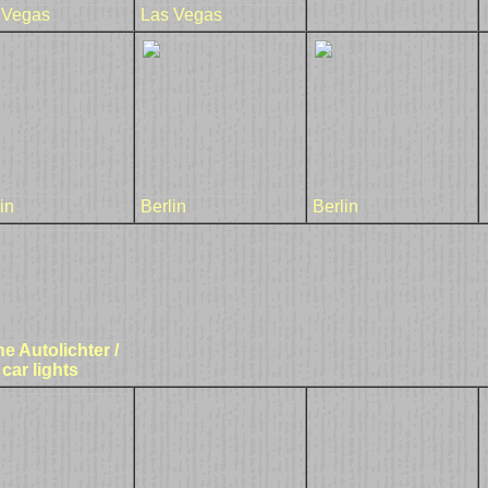
 Vegas
Las Vegas
in
Berlin
Berlin
he Autolichter /
car lights