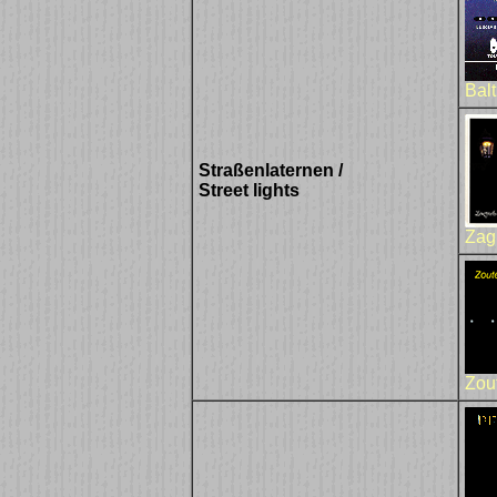
Bal
Straßenlaternen /
Street lights
Zag
Zou