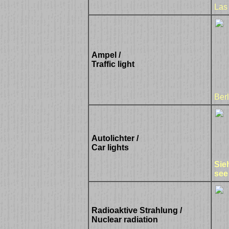
Las
Ampel /
Traffic light
Berl
Autolichter /
Car lights
Sie
see 
Radioaktive Strahlung /
Nuclear radiation