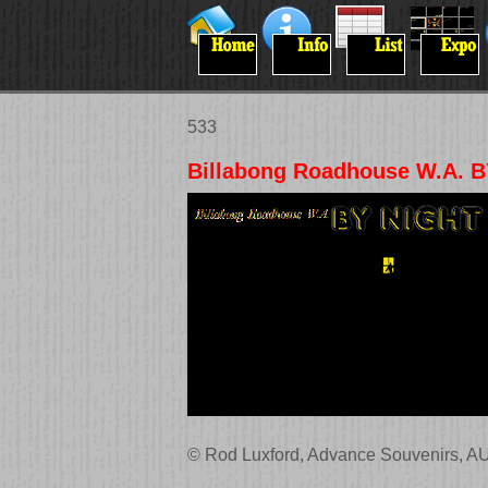
533
Billabong Roadhouse W.A. 
© Rod Luxford, Advance Souvenirs, A