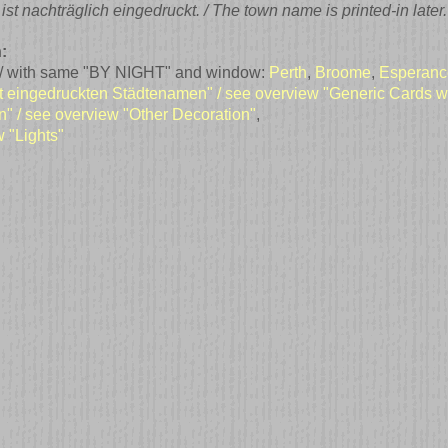
 nachträglich eingedruckt. / The town name is printed-in later.
:
 / with same "BY NIGHT" and window:
Perth
,
Broome
,
Esperanc
t eingedruckten Städtenamen" / see overview "Generic Cards whe
n" / see overview "Other Decoration"
,
w "Lights"