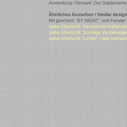
Anmerkung / Remark: Der Städtename ist
Ähnliches Aussehen / Similar design
Mit gleichem "BY NIGHT" und Fenster
siehe Übersicht "Generische Karten mi
siehe Übersicht "Sonstige Verzierunge
siehe Übersicht "Lichter" / see overvie