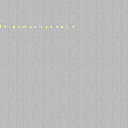
e
re the town name is printed in later"
,