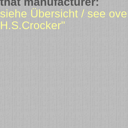
that manufacturer:
siehe Übersicht / see ov
H.S.Crocker"