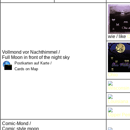
wie / like
O
Vollmond vor Nachthimmel /
Full Moon in front of the night sky
Postkarten auf Karte /
Cards on Map
Ohio
Wisconsin
Louisiana
Upper Pen
Comic-Mond /
Comic style moon