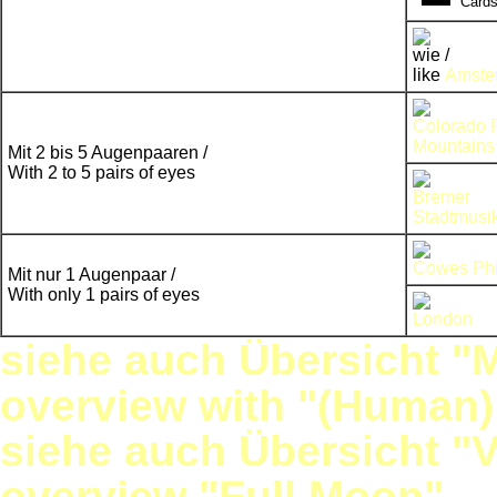
Card
wie /
like
Amste
Colorado 
Mountains
Mit 2 bis 5 Augenpaaren /
With 2 to 5 pairs of eyes
Bremer
Stadtmusi
Cowes Phil
Mit nur 1 Augenpaar /
With only 1 pairs of eyes
London
siehe auch Übersicht "
overview with "(Human)
siehe auch Übersicht "V
overview "Full Moon"