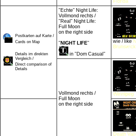
Florida
"Echte" Night Life:
Vollmond rechts /
"Real" Night Life:
Full Moon
on the right side
Postkarten auf Karte /
wie / like
Cards on Map
"
NIGHT LIFE
"
Brunswick
in "Dom Casual"
Details im direkten
Vergleich /
Direct comparison of
Details
Vollmond rechts /
Winnipeg
Full Moon
on the right side
Death Vall