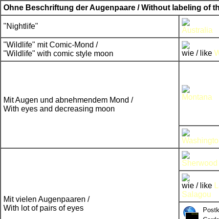
Ohne Beschriftung der Augenpaare / Without labeling of t
"Nightlife"
Australia
"Wildlife" mit Comic-Mond /
wie / like
W
"Wildlife" with comic style moon
Montana
Mit Augen und abnehmendem Mond /
With eyes and decreasing moon
Washingto
Sherwood 
wie / like
L
Salagou
Mit vielen Augenpaaren /
With lot of pairs of eyes
Postk