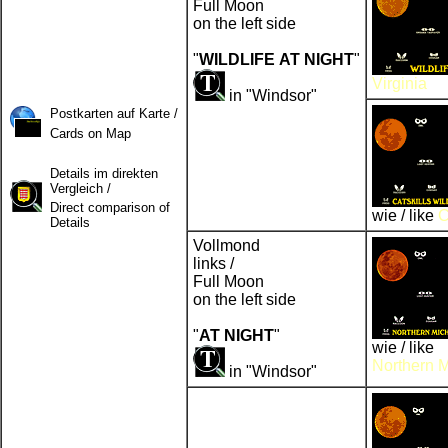
Full Moon
on the left side
"
WILDLIFE AT NIGHT
"
Virginia
in "Windsor"
Postkarten auf Karte /
Cards on Map
Details im direkten
Vergleich /
Direct comparison of
wie / like
C
Details
Vollmond
links /
Full Moon
on the left side
"
AT NIGHT
"
wie / like
Northern 
in "Windsor"