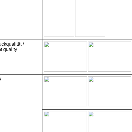
ckqualität /
t quality
/